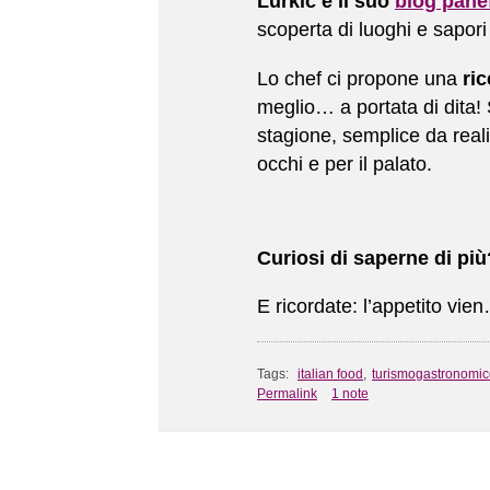
Lurkic e il suo
blog panef
scoperta di luoghi e sapori 
Lo chef ci propone una
ri
meglio… a portata di dita! S
stagione, semplice da realiz
occhi e per il palato.
Curiosi di saperne di pi
E ricordate: l’appetito vi
Tags:
italian food
turismogastronomic
Permalink
1 note