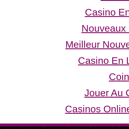
Casino En
Nouveaux 
Meilleur Nouv
Casino En 
Coin
Jouer Au 
Casinos Onlin