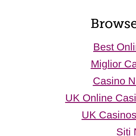
Browse
Best Onl
Miglior 
Casino N
UK Online Cas
UK Casinos
Sit