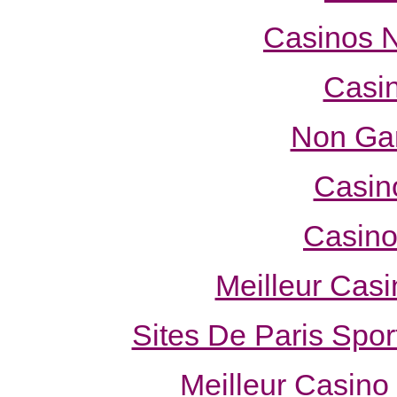
Casinos 
Casi
Non Ga
Casin
Casino 
Meilleur Cas
Sites De Paris Spor
Meilleur Casino